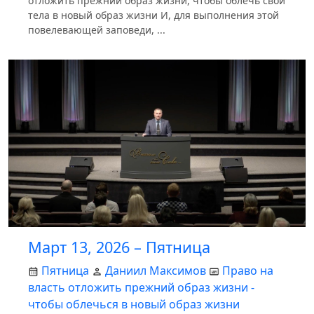
отложить прежний образ жизни, чтобы облечь свои
тела в новый образ жизни И, для выполнения этой
повелевающей заповеди, ...
Март 13, 2026 – Пятница
Пятница
Даниил Максимов
Право на
власть отложить прежний образ жизни -
чтобы облечься в новый образ жизни