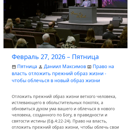
Февраль 27, 2026 – Пятница
Пятница
Даниил Максимов
Право на
власть отложить прежний образ жизни -
чтобы облечься в новый образ жизни
Отложить прежний образ жизни ветхого человека,
истлевающего в обольстительных похотях, а
обновиться духом ума вашего и облечься в нового
человека, созданного по Богу, в праведности и
святости истины (Еф.4:22-24). Право на власть,
отложить прежний образ жизни, чтобы облечь свои