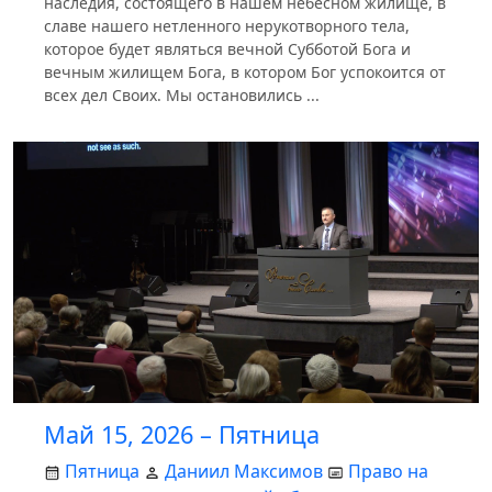
наследия, состоящего в нашем небесном жилище, в
славе нашего нетленного нерукотворного тела,
которое будет являться вечной Субботой Бога и
вечным жилищем Бога, в котором Бог успокоится от
всех дел Своих. Мы остановились ...
Май 15, 2026 – Пятница
Пятница
Даниил Максимов
Право на