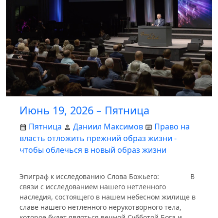
Июнь 19, 2026 – Пятница
Пятница
Даниил Максимов
Право на
власть отложить прежний образ жизни -
чтобы облечься в новый образ жизни
Эпиграф к исследованию Слова Божьего: В
связи с исследованием нашего нетленного
наследия, состоящего в нашем небесном жилище в
славе нашего нетленного нерукотворного тела,
которое будет являться вечной Субботой Бога и