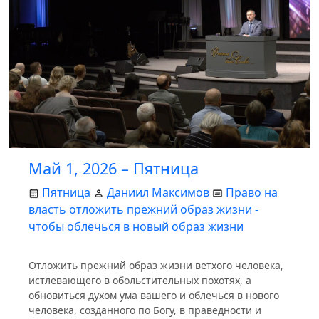
Май 1, 2026 – Пятница
Пятница
Даниил Максимов
Право на
власть отложить прежний образ жизни -
чтобы облечься в новый образ жизни
Отложить прежний образ жизни ветхого человека,
истлевающего в обольстительных похотях, а
обновиться духом ума вашего и облечься в нового
человека, созданного по Богу, в праведности и