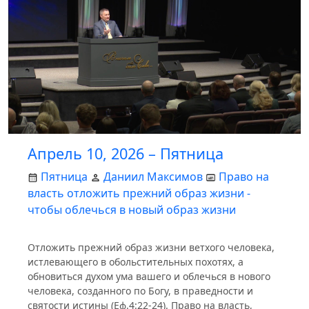
Апрель 10, 2026 – Пятница
Пятница
Даниил Максимов
Право на
власть отложить прежний образ жизни -
чтобы облечься в новый образ жизни
Отложить прежний образ жизни ветхого человека,
истлевающего в обольстительных похотях, а
обновиться духом ума вашего и облечься в нового
человека, созданного по Богу, в праведности и
святости истины (Еф.4:22-24). Право на власть,