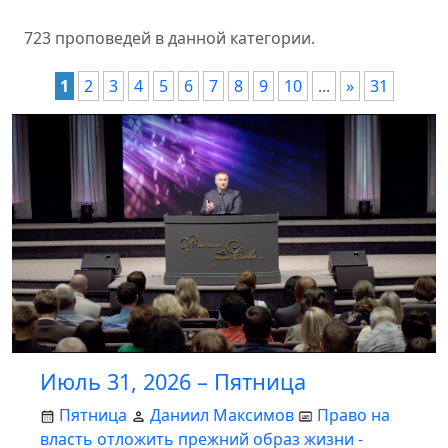
723 проповедей в данной категории.
1
2
3
4
5
6
7
8
9
10
...
»
31
Июль 31, 2026 – Пятница
Пятница
Даниил Максимов
Право на
власть отложить прежний образ жизни -