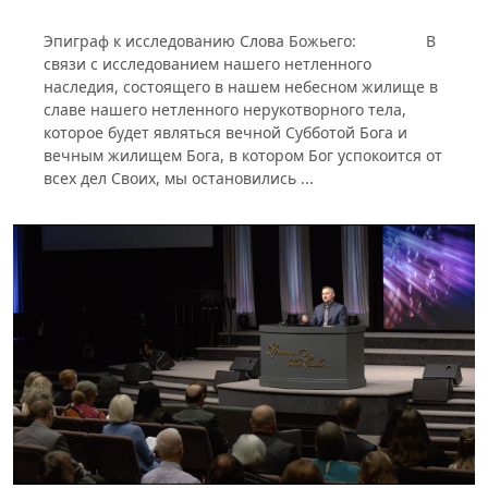
Эпиграф к исследованию Слова Божьего: В
связи с исследованием нашего нетленного
наследия, состоящего в нашем небесном жилище в
славе нашего нетленного нерукотворного тела,
которое будет являться вечной Субботой Бога и
вечным жилищем Бога, в котором Бог успокоится от
всех дел Своих, мы остановились ...