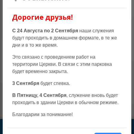
Даниил Максимов
Право на власть отложить прежний образ жизни - чтобы
облечься в новый образ жизни
Дорогие друзья!
С 24 Августа по 2 Сентября
наши служения
будут проходить в домашнем формате, в те же
дни и в то же время.
Это связано с проведением работ на
территории Церкви. В связи с этим парковка
будет временно закрыта.
3 Сентября
будет спевка.
Июль 28, 2026 – Вторник
В Пятницу, 4 Сентября
, служение вновь будет
Анатолий Онищенко
Призванные к совершенству
проходить в здании Церкви в обычном режиме.
Благодарим за понимание!
НОВЫЕ ВИДЕО