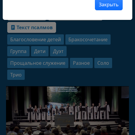
Закрыть
Архив видео
Очищенные песни
Текст псалмов
Благословение детей
Бракосочетание
Группа
Дети
Дуэт
Прощальное служение
Разное
Соло
Трио