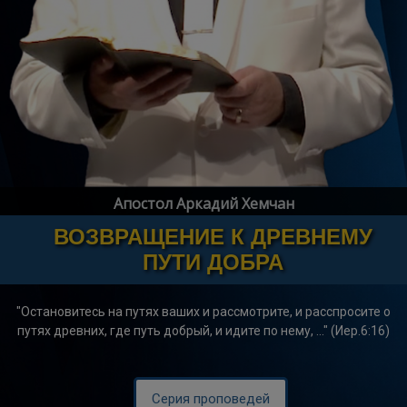
Апостол Аркадий Хемчан
Призванные к совершенству
"Итак, будьте совершенны, как совершен Отец ваш
Небесный" (Мф.5:48).
Апостол Аркадий Хемчан
ВОЗВРАЩЕНИЕ К ДРЕВНЕМУ
Серия проповедей
ПУТИ ДОБРА
"Oстановитесь на путях ваших и рассмотрите, и расспросите о
путях древних, где путь добрый, и идите по нему, ..." (Иер.6:16)
Серия проповедей