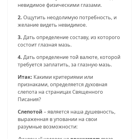
невидимое физическими глазами.
2.
Ощутить неодолимую потребность, и
желание видеть невидимое.
3.
Дать определение составу, из которого
состоит глазная мазь.
4.
Дать определение той валюте, которой
требуется заплатить, за глазную мазь.
Итак:
Какими критериями или
признаками, определяется духовная
слепота на страницах Священного
Писания?
Слепотой
– является наша душевность,
выраженная в уповании на свои
разумные возможности:
Душевный человек
не
принимает
того
,