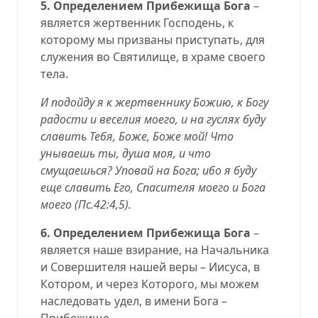
5.
Определением
Прибежища Бога
–
является жертвенник Господень, к
которому мы призваны приступать, для
служения во Святилище, в храме своего
тела.
И подойду я к жертвеннику Божию, к Богу
радости и веселия моего, и на гуслях буду
славить Тебя, Боже, Боже мой! Что
унываешь ты, душа моя, и что
смущаешься? Уповай на Бога; ибо я буду
еще славить Его, Спасителя моего и Бога
моего (
Пс.42:4,5
).
6.
Определением
Прибежища Бога
–
является наше
взирание
, на Начальника
и Совершителя нашей веры – Иисуса, в
Котором, и через Которого, мы можем
наследовать удел, в имени Бога –
Прибежище.