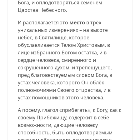
Бога, и оплодотворяться семенем
Царства Небесного
.
И располагается это
место
в трёх
уникальных измерениях – на высоте
небес, в Святилище, которое
обуславливается Телом Христовым, в
лице избранного Богом остатка, и в
сердце человека, смирённого и
сокрушённого духом, и трепещущего,
пред благовествуемым словом Бога, в
устах человека, которого Он облёк
полномочиями Своего отцовства, и в
устах помощников этого человека
.
А посему, глагол «прибегать», к Богу, как к
своему Прибежищу, содержит в себе
возможности, дающие человеку
способность, быть
оплодотворяемым
семенем обетования, относящегося к