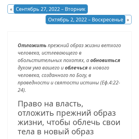
«
Сентябрь 27, 2022 – Вторник
Октябрь 2, 2022 – Воскресенье
»
Отложить
прежний образ жизни ветхого
человека, истлевающего в
обольстительных похотях, а
обновиться
духом ума вашего и
облечься
в нового
человека, созданного по Богу, в
праведности и святости истины (
Еф.4:22-
24
).
Право на власть
,
отложить прежний образ
жизни
,
чтобы облечь свои
тела в новый образ