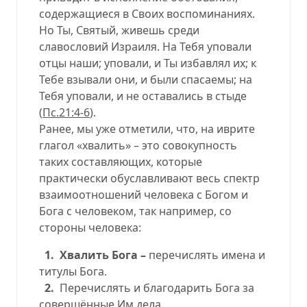
содержащиеся в Своих воспоминаниях.
Но Ты, Святый, живешь среди
славословий Израиля. На Тебя уповали
отцы наши; уповали, и Ты избавлял их; к
Тебе взывали они, и были спасаемы; на
Тебя уповали, и не оставались в стыде
(
Пс.21:4-6
).
Ранее, мы уже отметили, что, на иврите
глагол «хвалить» – это совокупность
таких составляющих, которые
практически обуславливают весь спектр
взаимоотношений человека с Богом и
Бога с человеком, так например, со
стороны человека:
1.
Хвалить Бога –
перечислять имена и
титулы Бога.
2.
Перечислять и благодарить Бога за
совершённые Им дела.