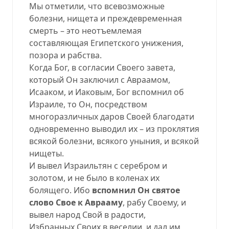
Мы отметили, что всевозможные
болезни, нищета и преждевременная
смерть – это неотъемлемая
составляющая Египетского унижения,
позора и рабства.
Когда Бог, в согласии Своего завета,
который Он заключил с Авраамом,
Исааком, и Иаковым, Бог вспомнил об
Израиле, то Он, посредством
многоразличных даров Своей благодати
одновременно выводил их – из проклятия
всякой болезни, всякого уныния, и всякой
нищеты.
И вывел Израильтян с серебром и
золотом, и не было в коленах их
болящего. Ибо
вспомнил Он святое
слово Свое к Аврааму
, рабу Своему, и
вывел народ Свой в радости,
Избранных Своих в веселии, и дал им