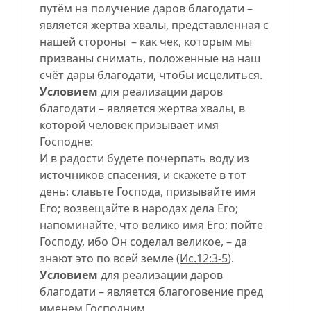
путём на получение даров благодати –
является жертва хвалы, представленная с
нашей стороны – как чек, которым мы
призваны снимать, положенные на наш
счёт дары благодати, чтобы исцелиться.
Условием
для реализации даров
благодати – является жертва хвалы, в
которой человек призывает имя
Господне:
И в радости будете почерпать воду из
источников спасения, и скажете в тот
день: славьте Господа, призывайте имя
Его; возвещайте в народах дела Его;
напоминайте, что велико имя Его; пойте
Господу, ибо Он соделал великое, – да
знают это по всей земле (
Ис.12:3-5
).
Условием
для реализации даров
благодати – является благоговение пред
именем Господним