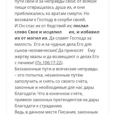
пути свои и за неправды свои; от всякой
пищи отвращалась душа их, и они
приближались ко вратам смерти. Но
воззвали к Господу в скорби своей,
И Он спас их от бедствий их;
послал
слово Свое и исцелил их, и избавил
их от могил их
. Да славят Господа за
милость Его и за чудные дела Его для
сынов человеческих! Да приносят Ему
жертву хвалы и да возвещают о делах Его
с пением! (
Пс.106:17-22
).
Беззаконные пути и всяческие неправды
– это попытка, незаконным путём
заполучить и снять со своего счёта,
законные и необходимые для нас дары
благодати. Что в конечном счёте,
привело законных претендентов на дары
благодати к страданию.
Ведь в данном месте Писания, законным