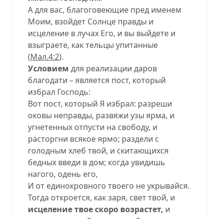
А для вас, благоговеющие пред именем
Моим, взойдет Солнце правды и
исцеление в лучах Его, и вы выйдете и
взыграете, как тельцы упитанные
(
Мал.4:2
).
Условием
для реализации даров
благодати – является пост, который
избрал Господь:
Вот пост, который Я избрал: разреши
оковы неправды, развяжи узы ярма, и
угнетенных отпусти на свободу, и
расторгни всякое ярмо; раздели с
голодным хлеб твой, и скитающихся
бедных введи в дом; когда увидишь
нагого, одень его,
И от единокровного твоего не укрывайся.
Тогда откроется, как заря, свет твой, и
исцеление твое скоро возрастет,
и