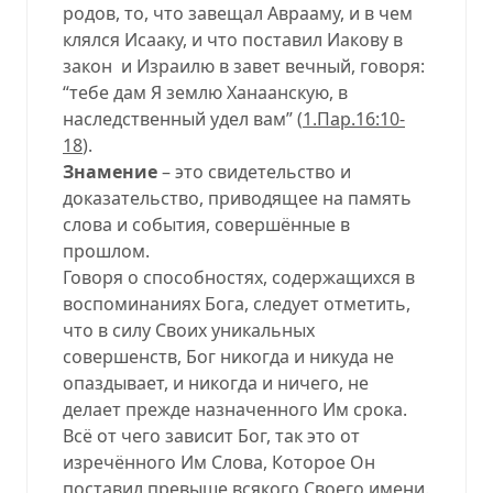
родов, то, что завещал Аврааму, и в чем
клялся Исааку, и что поставил Иакову в
закон и Израилю в завет вечный, говоря:
“тебе дам Я землю Ханаанскую, в
наследственный удел вам”
(
1.Пар.16:10-
18
).
Знамение
– это свидетельство и
доказательство, приводящее на память
слова и события, совершённые в
прошлом.
Говоря о способностях, содержащихся в
воспоминаниях Бога, следует отметить,
что в силу Своих уникальных
совершенств, Бог никогда и никуда не
опаздывает, и никогда и ничего, не
делает прежде назначенного Им срока.
Всё от чего зависит Бог, так это от
изречённого Им Слова, Которое Он
поставил превыше всякого Своего имени.