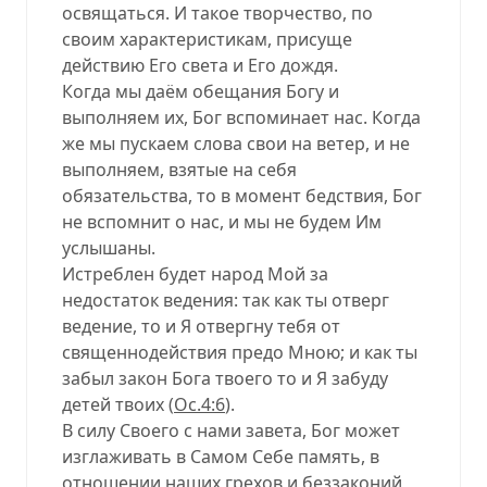
освящаться. И такое творчество, по
своим характеристикам, присуще
действию Его света и Его дождя.
Когда мы даём обещания Богу и
выполняем их, Бог вспоминает нас. Когда
же мы пускаем слова свои на ветер, и не
выполняем, взятые на себя
обязательства, то в момент бедствия, Бог
не вспомнит о нас, и мы не будем Им
услышаны.
Истреблен будет народ Мой за
недостаток ведения: так как ты отверг
ведение, то и Я отвергну тебя от
священнодействия предо Мною; и как ты
забыл закон Бога твоего то и Я забуду
детей твоих (
Ос.4:6
).
В силу Своего с нами завета, Бог может
изглаживать в Самом Себе память, в
отношении наших грехов и беззаконий,