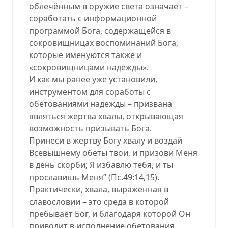
облечённым в оружие света означает –
соработать с информационной
программой Бога, содержащейся в
сокровищницах воспоминаний Бога,
которые именуются также и
«сокровищницами надежды».
И как мы ранее уже установили,
инструментом для соработы с
обетованиями надежды – призвана
являться жертва хвалы, открывающая
возможность призывать Бога.
Принеси в жертву Богу хвалу и воздай
Всевышнему обеты твои, и призови Меня
в день скорби; Я избавлю тебя, и ты
прославишь Меня” (
Пс.49:14,15
).
Практически, хвала, выраженная в
славословии – это среда в которой
пребывает Бог, и благодаря которой Он
приводит в исполнение обетования,