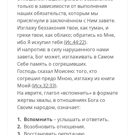
только в зависимости от выполнения
наших обязательств, которым мы
присягнули в заключённом с Ним завете.
Изглажу беззакония твои, как туман, и
грехи твои, как облако; обратись ко Мне,
ибо Я искупил тебя (
Ис.44:22
).
И напротив: в силу нарушенного нами
завета, Бог может, изглаживать в Самом
Себе память о согрешивших.
Господь сказал Моисею: того, кто
согрешил предо Мною, изглажу из книги
Моей (
Исх.32:33
).
На иврите, глагол «вспомнить» в формате
жертвы хвалы, в отношениях Бога со
Своим народом, означает:
1. Вспомнить
– услышать и ответить.
2.
Возобновить отношения.
3.
Восстановить репутацию.