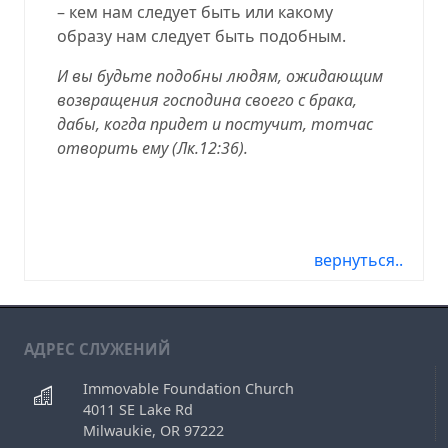
– кем нам следует быть или какому
образу нам следует быть подобным.
И вы будьте подобны людям, ожидающим
возвращения господина своего с брака,
дабы, когда придет и постучит, тотчас
отворить ему (
Лк.12:36
).
12.17.23, 12.17.2023, 12-17-23, 12-17-2023,
12/17/23, 12/17/2023, 2023-12-17, 23-12-17
вернуться..
АДРЕС СЛУЖЕНИЙ
Immovable Foundation Church
4011 SE Lake Rd
Milwaukie, OR 97222