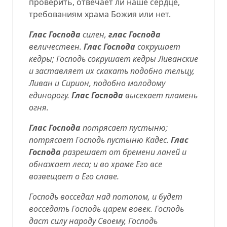
проверить, отвечает ли наше сердце,
требованиям храма Божия или нет.
Глас Господа
силен,
глас Господа
величествен.
Глас Господа
сокрушает
кедры; Господь сокрушает кедры Ливанские
и заставляет их скакать подобно тельцу,
Ливан и Сирион, подобно молодому
единорогу.
Глас Господа
высекает пламень
огня.
Глас Господа
потрясает пустыню;
потрясает Господь пустыню
Кадес.
Глас
Господа
разрешает от бремени ланей и
обнажает леса; и во храме Его все
возвещает о Его славе.
Господь восседал над потопом, и будет
восседать Господь царем вовек. Господь
даст силу народу Своему, Господь