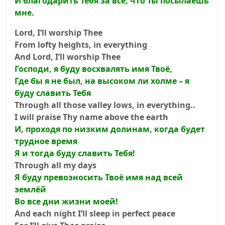
И благодарить Тебя за всё, что Ты посылаешь
мне.
Lord, I’ll worship Thee
From lofty heights, in everything
And Lord, I’ll worship Thee
Господи, я буду восхвалять имя Твоё,
Где бы я не был, на высоком ли холме – я
буду славить Тебя
Through all those valley lows, in everything..
I will praise Thy name above the earth
И, проходя по низким долинам, когда будет
трудное время
Я и тогда буду славить Тебя!
Through all my days
Я буду превозносить Твоё имя над всей
землёй
Во все дни жизни моей!
And each night I’ll sleep in perfect peace