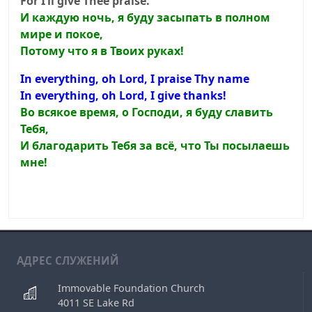
For I’ll give Thee praise.
И каждую ночь, я буду засыпать в полном
мире и покое,
Потому что я в Твоих руках!
In everything, oh Lord, I praise Thy name
In everything, oh Lord, I give thanks!
Во всякое время, о Господи, я буду славить
Тебя,
И благодарить Тебя за всё, что Ты посылаешь
мне!
АДРЕС СЛУЖЕНИЙ
Immovable Foundation Church
4011 SE Lake Rd