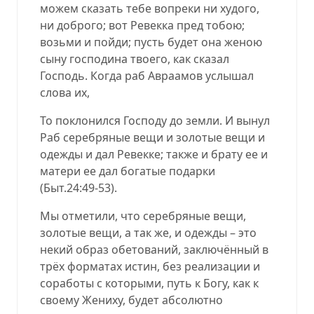
можем сказать тебе вопреки ни худого,
ни доброго; вот Ревекка пред тобою;
возьми и пойди; пусть будет она женою
сыну господина твоего, как сказал
Господь. Когда раб Авраамов услышал
слова их,
То поклонился Господу до земли
.
И вынул
Раб серебряные вещи и золотые вещи и
одежды и дал Ревекке; также и брату ее и
матери ее дал богатые подарки
(
Быт.24:49-53
).
Мы отметили, что серебряные вещи,
золотые вещи, а так же, и одежды – это
некий образ обетований, заключённый в
трёх форматах истин, без реализации и
соработы с которыми, путь к Богу, как к
своему Жениху, будет абсолютно