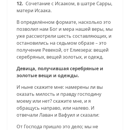
12.
Сочетание с Исааком, в шатре Сарры,
матери Исаака.
В определённом формате, насколько это
позволил нам Бог и мера нашей веры, мы
уже рассмотрели шесть составляющих, и
остановились на седьмом образе – это
получение Ревекой, от Елиезера: вещей
серебряных, вещей золотых, и одежд.
Девица, получившая серебряные и
золотые вещи и одежды
.
И ныне скажите мне: намерены ли вы
оказать милость и правду господину
моему или нет? скажите мне, и я
обращусь направо, или налево. И
отвечали Лаван и Вафуил и сказали:
От Господа пришло это дело; мы не