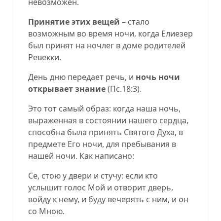
невозможен.
Принятие этих вещей
– стало
возможным во время ночи, когда Елиезер
был принят на ночлег в доме родителей
Ревекки.
День дню передает речь, и
ночь ночи
открывает знание
(
Пс.18:3
).
Это тот самый образ: когда наша ночь,
выраженная в состоянии нашего сердца,
способна была принять Святого Духа, в
предмете Его ночи, для пребывания в
нашей ночи. Как написано:
Се, стою у двери и стучу: если кто
услышит голос Мой и отворит дверь,
войду к нему, и буду вечерять с ним, и он
со Мною.