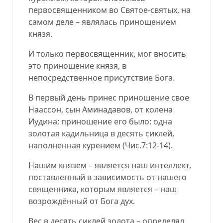
первосвященником во Святое-святых, на
самом деле – являлась приношением
князя.
И только первосвященник, мог вносить
это приношение князя, в
непосредственное присутствие Бога.
В первый день принес приношение свое
Наассон, сын Аминадавов, от колена
Иудина; приношение его было: одна
золотая кадильница в десять сиклей,
наполненная курением
(
Чис.7:12-14
).
Нашим князем – является наш интеллект,
поставленный в зависимость от нашего
священника, которым является – наш
возрождённый от Бога дух.
Вес в десять сиклей золота – определял