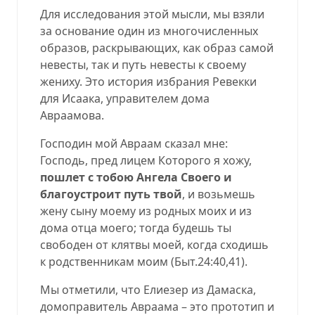
Для исследования этой мысли, мы взяли
за основание один из многочисленных
образов, раскрывающих, как образ самой
невесты, так и путь невесты к своему
жениху. Это история избрания Ревекки
для Исаака, управителем дома
Авраамова.
Господин мой Авраам сказал мне:
Господь, пред лицем Которого я хожу,
пошлет с тобою Ангела Своего и
благоустроит путь твой
, и возьмешь
жену сыну моему из родных моих и из
дома отца моего; тогда будешь ты
свободен от клятвы моей, когда сходишь
к родственникам моим
(
Быт.24:40,41
).
Мы отметили, что Елиезер из Дамаска,
домоправитель Авраама – это прототип и