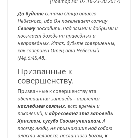
(Повтор за: 07.16-23-30.2017)
Да будете
сынами Отца вашего
Небесного, ибо Он повелевает солнцу
Своему
восходить над злыми и добрыми и
посылает дождь на праведных и
неправедных. Итак, будьте совершенны,
как совершен Отец ваш Небесный
(
Мф.5:45,48
).
Призванные к
совершенству
.
Призванные к совершенству эта
обетованная заповедь
– является
наследием святых
, всех времён и
поколений, и
адресована эта заповедь
Христом, сугубо Своим ученикам
. А
посему, люди, не признающие над собою
власти человека, посланного Богом,
к