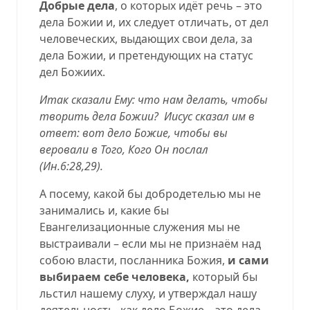
Добрые дела
, о которых идёт речь – это
дела Божии и, их следует отличать, от дел
человеческих, выдающих свои дела, за
дела Божии, и претендующих на статус
дел Божиих.
Итак сказали Ему: что нам делать, чтобы
творить дела Божии?
Иисус сказал им в
ответ: вот дело Божие, чтобы вы
веровали в Того, Кого Он послал
(
Ин.6:28,29
).
А посему, какой бы добродетелью мы не
занимались и, какие бы
Евангелизационные служения мы не
выстраивали – если мы не признаём над
собою власти, посланника Божия,
и сами
выбираем себе человека,
который бы
льстил нашему слуху, и утверждал нашу
деятельность, как дело Божие – это дела