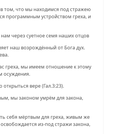
 в том, что мы находимся под стражею
тся программным устройством греха, и
 нам через суетное семя наших отцов
ляет наш возрождённый от Бога дух.
ева.
нас греха, мы имеем отношение к этому
ом осуждения.
ло открыться вере
(
Гал.3:23
).
вым, мы законом умрём для закона,
ать себя мёртвым для греха, живым же
 освобождается из-под стражи закона,