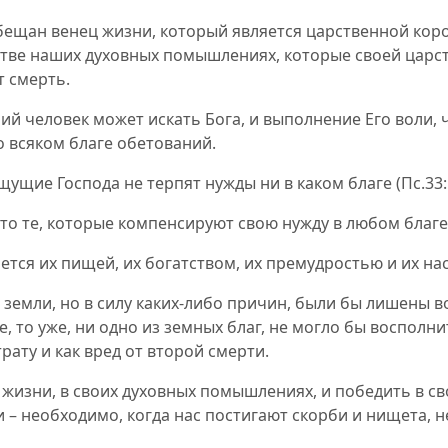
обещан венец жизни, который является царственной кор
нстве наших духовных помышлениях, которые своей цар
т смерть.
й человек может искать Бога, и выполнение Его воли, ч
о всяком благе обетований.
ищущие Господа не терпят нужды ни в каком благе
(
Пс.33
 те, которые компенсируют свою нужду в любом благе,
ляется их пищей, их богатством, их премудростью и их на
 земли, но в силу каких-либо причин, были бы лишены в
е, то уже, ни одно из земных благ, не могло бы восполн
рату и как вред от второй смерти.
изни, в своих духовных помышлениях, и победить в своё
 – необходимо, когда нас постигают скорби и нищета, н