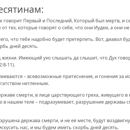
есятинам
:
 говорит Первый и Последний, Который был мертв, и се,
 от тех, которые говорят о себе, что они Иудеи, а они не
го, что тебе надобно будет претерпеть. Вот, диавол буд
орбь дней десять.
ец жизни. Имеющий ухо слышать да слышит, что Дух гов
2:
8-11
).
умеваются – всевозможные притеснения, и гонения за ис
огатством нетленным.
державе смерти, в лице царствующего греха, живущего в
ю в нашем теле – подразумевает, разрушение державы с
азрушена держава смерти, и не её месте, будут воздвигн
 искусить нас, и мы будем иметь скорбь дней десять
.