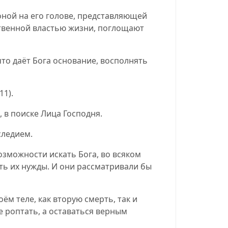
оной на его голове, представляющей
ственной властью жизни, поглощают
то даёт Бога основание, восполнять
:11
).
 в поиске Лица Господня.
следием.
озможности искать Бога, во всяком
ить их нужды. И они рассматривали бы
м теле, как вторую смерть, так и
е роптать, а оставаться верным