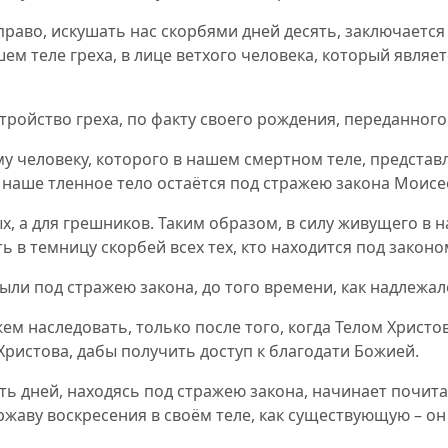
право, искушать нас скорбями дней десять, заключается
ем теле греха, в лице ветхого человека, который являе
тройство греха, по факту своего рождения, переданного
му человеку, которого в нашем смертном теле, представ
 наше тленное тело остаётся под стражею закона Моисе
ых, а для грешников. Таким образом, в силу живущего в 
ть в темницу скорбей всех тех, кто находится под закон
ли под стражею закона, до того времени, как надлежа
ем наследовать, только после того, когда Телом Христо
ристова, дабы получить доступ к благодати Божией.
ять дней, находясь под стражею закона, начинает почит
жаву воскресения в своём теле, как существующую – он