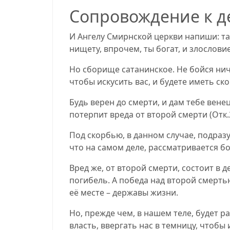
Сопровождение к д
И Ангелу Смирнской церкви напиши: так
нищету
,
впрочем
,
ты богат, и злословие
Но сборище сатанинское. Не бойся ниче
чтобы искусить вас, и будете иметь ск
Будь верен до смерти, и дам тебе вен
потерпит вреда от второй смерти
(
Отк.
Под скорбью, в данном случае, подраз
что на самом деле, рассматривается б
Вред же, от второй смерти, состоит в 
погибель. А победа над второй смерть
её месте – державы жизни.
Но, прежде чем, в нашем теле, будет р
власть, ввергать нас в темницу, чтобы