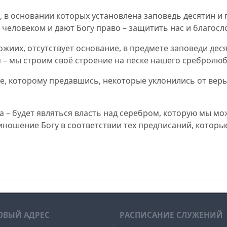
 в основании которых установлена заповедь десятин и
еловеком и дают Богу право – защитить нас и благосло
ожиих, отсутствует основание, в предмете заповеди де
 – мы строим своё строение на песке нашего сребролюб
е, которому предавшись, некоторые уклонились от вер
ра – будет являться власть над серебром, которую мы м
ношение Богу в соответствии тех предписаний, которые
, 09/05/21, 09/05/2021, 2021-09-05, 21-09-05
ОВЫЙ АДРЕС
РAСПИСАНИЕ СЛУЖЕНИЙ