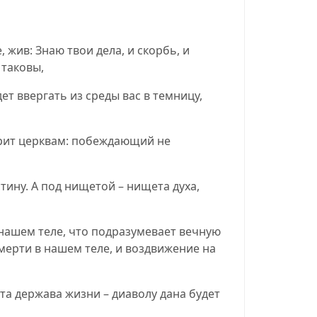
 жив: Знаю твои дела, и скорбь, и
 таковы,
ет ввергать из среды вас в темницу,
орит церквам: побеждающий не
тину. А под нищетой – нищета духа,
 нашем теле, что подразумевает вечную
мерти в нашем теле, и воздвижение на
ута держава жизни – диаволу дана будет