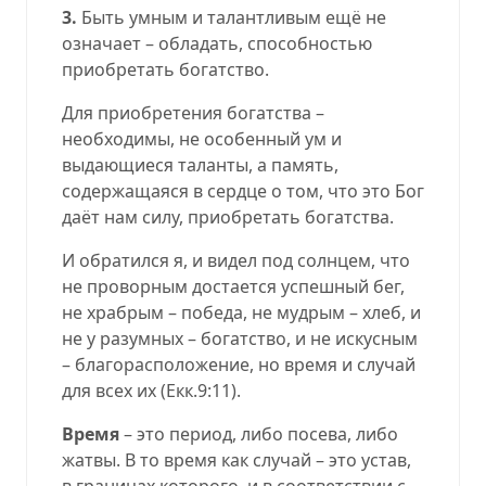
3.
Быть умным и талантливым ещё не
означает – обладать, способностью
приобретать богатство.
Для приобретения богатства –
необходимы, не особенный ум и
выдающиеся таланты, а память,
содержащаяся в сердце о том, что это Бог
даёт нам силу, приобретать богатства.
И обратился я, и видел под солнцем, что
не проворным достается успешный бег,
не храбрым – победа, не мудрым – хлеб, и
не у разумных – богатство, и не искусным
– благорасположение, но время и случай
для всех их (
Екк.9:11
).
Время
– это период, либо посева, либо
жатвы. В то время как случай – это устав,
в границах которого, и в соответствии с