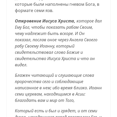
которые были наполнены гневом Бога, в
формате семи язв.
Откровение Иисуса Христа,
которое дал
Ему Бог, чтобы показать рабам Своим,
чему надлежит быть вскоре. И Он
показал, послав оное через Ангела Своего
рабу Своему Иоанну, который
свидетельствовал слово Божие и
свидетельство Иисуса Христа и что он
видел.
Блажен читающий и слушающие слова
пророчества сего и соблюдающие
написанное в нем; ибо время близко. Иоанн
семи церквам, находящимся в Асии:
благодать вам и мир от Того,
Который есть и был и грядет, и от семи
духов, находящихся перед престолом Его, и