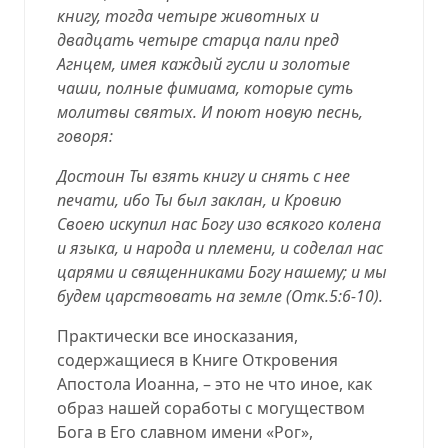
книгу, тогда четыре животных и
двадцать четыре старца пали пред
Агнцем, имея каждый гусли и золотые
чаши, полные фимиама, которые суть
молитвы святых. И поют новую песнь,
говоря:
Достоин Ты взять книгу и снять с нее
печати, ибо Ты был заклан, и Кровию
Своею искупил нас Богу изо всякого колена
и языка, и народа и племени, и соделал нас
царями и священниками Богу нашему; и мы
будем царствовать на земле (
Отк.5:6-10
).
Практически все иносказания,
содержащиеся в Книге Откровения
Апостола Иоанна, – это не что иное, как
образ нашей соработы с могуществом
Бога в Его славном имени «Рог»,