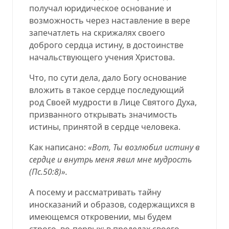
получал юридическое основание и
возможность через наставление в вере
запечатлеть на скрижалях своего
доброго сердца истину, в достоинстве
начальствующего учения Христова.
Что, по сути дела, дало Богу основание
вложить в такое сердце последующий
род Своей мудрости в Лице Святого Духа,
призванного открывать значимость
истины, принятой в сердце человека.
Как написано:
«Вот, Ты возлюбил истину в
сердце и внутрь меня явил мне мудрость
(
Пс.50:8
)».
А посему и рассматривать тайну
иносказаний и образов, содержащихся в
имеющемся откровении, мы будем
строго, во-первых: в пределах своего