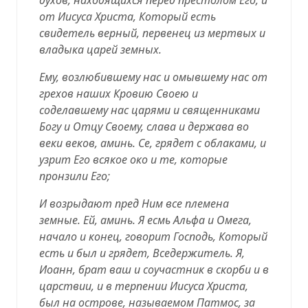
от Иисуса Христа, Который есть
свидетель верный, первенец из мертвых и
владыка царей земных.
Ему, возлюбившему нас и омывшему нас от
грехов наших Кровию Своею и
соделавшему нас царями и священниками
Богу и Отцу Своему, слава и держава во
веки веков, аминь. Се, грядет с облаками, и
узрит Его всякое око и те, которые
пронзили Его;
И возрыдают пред Ним все племена
земные. Ей, аминь. Я есмь Альфа и Омега,
начало и конец, говорит Господь, Который
есть и был и грядет, Вседержитель. Я,
Иоанн, брат ваш и соучастник в скорби и в
царствии, и в терпении Иисуса Христа,
был на острове, называемом Патмос, за