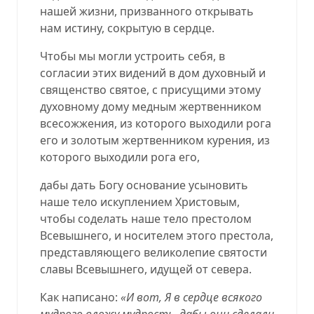
нашей жизни, призванного открывать
нам истину, сокрытую в сердце.
Чтобы мы могли устроить себя, в
согласии этих видений в дом духовный и
священство святое, с присущими этому
духовному дому медным жертвенником
всесожжения, из которого выходили рога
его и золотым жертвенником курения, из
которого выходили рога его,
дабы дать Богу основание усыновить
наше тело искуплением Христовым,
чтобы соделать наше тело престолом
Всевышнего, и носителем этого престола,
представляющего великолепие святости
славы Всевышнего, идущей от севера.
Как написано:
«И вот, Я в сердце всякого
мудрого вложу мудрость, дабы они сделали