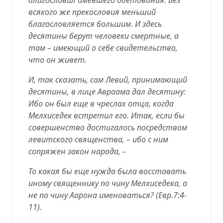
всякого же прекословия меньший
благословляется большим. И здесь
десятины берут человеки смертные, а
там – имеющий о себе свидетельство,
что он живет.
И, так сказать, сам Левий, принимающий
десятины, в лице Авраама дал десятину:
Ибо он был еще в чреслах отца, когда
Мелхиседек встретил его. Итак, если бы
совершенство достигалось посредством
левитского священства, – ибо с ним
сопряжен закон народа, –
То какая бы еще нужда была восставать
иному священнику по чину Мелхиседека, а
не по чину Аарона именоваться? (
Евр.7:4-
11
).