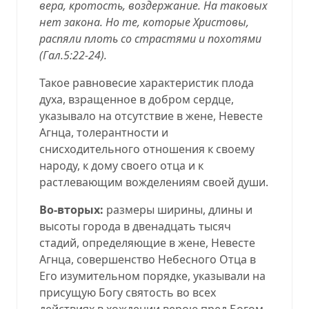
вера, кротость, воздержание. На таковых
нет закона. Но те, которые Христовы,
распяли плоть со страстями и похотями
(
Гал.5:22-24
).
Такое равновесие характеристик плода
духа, взращенное в добром сердце,
указывало на отсутствие в жене, Невесте
Агнца, толерантности и
снисходительного отношения к своему
народу, к дому своего отца и к
растлевающим вожделениям своей души.
Во-вторых:
размеры ширины, длины и
высоты города в двенадцать тысяч
стадий, определяющие в жене, Невесте
Агнца, совершенство Небесного Отца в
Его изумительном порядке, указывали на
присущую Богу святость во всех
действиях в хождении верою пред Богом