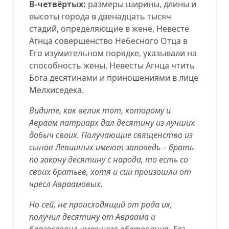
В-четвёртых:
размеры ширины, длины и
высоты города в двенадцать тысяч
стадий, определяющие в жене, Невесте
Агнца совершенство Небесного Отца в
Его изумительном порядке, указывали на
способность жены, Невесты Агнца чтить
Бога десятинами и приношениями в лице
Мелхиседека.
Видите, как велик тот, которому и
Авраам патриарх дал десятину из лучших
добыч своих. Получающие священство из
сынов Левииных имеют заповедь – брать
по закону десятину с народа, то есть со
своих братьев, хотя и сии произошли от
чресл Авраамовых.
Но сей, не происходящий от рода их,
получил десятину от Авраама и
благословил имевшего обетования. Без