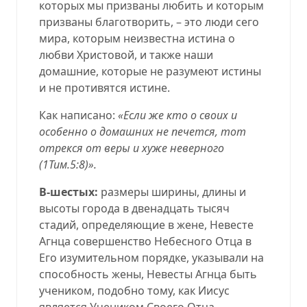
которых мы призваны любить и которым
призваны благотворить, – это люди сего
мира, которым неизвестна истина о
любви Христовой, и также наши
домашние, которые не разумеют истины
и не противятся истине.
Как написано:
«Если же кто о своих и
особенно о домашних не печется, тот
отрекся от веры и хуже неверного
(
1Тим.5:8
)».
В-шестых:
размеры ширины, длины и
высоты города в двенадцать тысяч
стадий, определяющие в жене, Невесте
Агнца совершенство Небесного Отца в
Его изумительном порядке, указывали на
способность жены, Невесты Агнца быть
учеником, подобно тому, как Иисус
является Учеником Своего Отца.