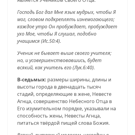
Господь Бог дал Мне язык мудрых, чтобы Я
мог, словом подкреплять изнемогающего;
каждое утро Он пробуждает, пробуждает
ухо Мое, чтобы Я слушал, подобно
учащимся (
Ис.50:4
).
Ученик не бывает выше своего учителя;
но, и усовершенствовавшись, будет
всякий, как учитель его (
Лук.6:40
).
В-седьмых:
размеры ширины, длины и
высоты города в двенадцать тысяч
стадий, определяющие в жене, Невесте
Агнца, совершенство Небесного Отца в
Его изумительном порядке, указывали на
способность жены, Невесты Агнца,
питаться твёрдой пищей слова Божия.
Всякий, питаемый молоком, несведущ в