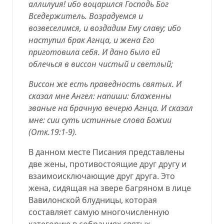
аллилуия! ибо воцарился Господь Бог
Вседержитель. Возрадуемся и
возвеселимся, и воздадим Ему славу; ибо
наступил брак Агнца, и жена Его
приготовила себя. И дано было ей
облечься в виссон чистый и светлый;
Виссон же есть праведность святых. И
сказал мне Ангел: напиши: блаженны
званые на брачную вечерю Агнца. И сказал
мне: сии суть истинные слова Божии
(
Отк.19:1-9
).
В данном месте Писания представлены
две жены, противостоящие друг другу и
взаимоисключающие друг друга. Это
жена, сидящая на звере багряном в лице
Вавилонской блудницы, которая
составляет самую многочисленную
категорию в собраниях святых.