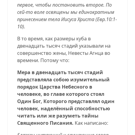
первое, чтобы постановить второе. По
сей-то воле освящены мы единократным
принесением тела Иисуса Христа (
Евр.10:1-
10
).
В то время, как размеры куба в
двенадцать тысяч стадий указывали на
совершенство жены, Невесты Агнца во
времени. Потому что:
Мера в двенадцать тысяч стадий
представляла собою изумительный
порядок Царства Небесного в
человеке, во главе которого стоял
Один Бог, Которого представлял один
человек, наделённый способностью
читать или же разуметь тайны
Священного
Писания.
Как написано:
Блажен читающий и слушающие слова