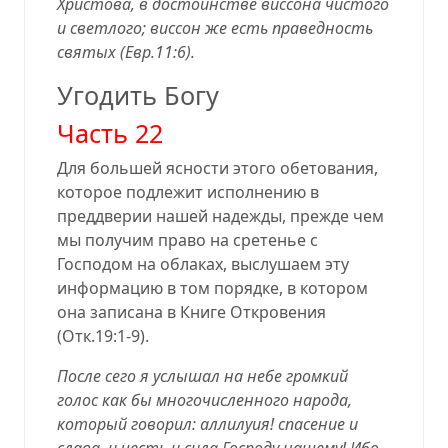
Христова, в достоинстве виссона чистого
и светлого; виссон же есть праведность
святых (
Евр.11:6
).
Угодить Богу
Часть 22
Для большей ясности этого обетования,
которое подлежит исполнению в
преддверии нашей надежды, прежде чем
мы получим право на сретенье с
Господом на облаках, выслушаем эту
информацию в том порядке, в котором
она записана в Книге Откровения
(
Отк.19:1-9
).
После сего я услышал на небе громкий
голос как бы многочисленного народа,
который говорил: аллилуия! спасение и
слава, и честь и сила Господу нашему! Ибо