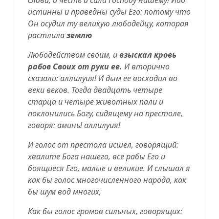
истинны и праведны суды Его: потому что
Он осудил ту великую любодейцу, которая
растлила
землю
Любодейством своим, и
взыскал кровь
рабов Своих от руки ее.
И вторично
сказали: аллилуия! И дым ее восходил во
веки веков. Тогда двадцать четыре
старца и четыре животных пали и
поклонились Богу, сидящему на престоле,
говоря: аминь! аллилуия!
И голос от престола исшел, говорящий:
хвалите Бога нашего, все рабы Его и
боящиеся Его, малые и великие. И слышал я
как бы голос многочисленного народа, как
бы шум вод многих,
Как бы голос громов сильных, говорящих: