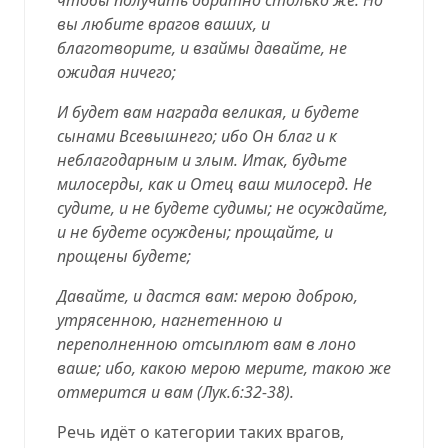
вы любите врагов ваших, и
благотворите, и взаймы давайте, не
ожидая ничего;
И будет вам награда великая, и будете
сынами Всевышнего; ибо Он благ и к
неблагодарным и злым. Итак, будьте
милосерды, как и Отец ваш милосерд. Не
судите, и не будете судимы; не осуждайте,
и не будете осуждены; прощайте, и
прощены будете;
Давайте, и дастся вам: мерою доброю,
утрясенною, нагнетенною и
переполненною отсыплют вам в лоно
ваше; ибо, какою мерою мерите, такою же
отмерится и вам (
Лук.6:32-38
).
Речь идёт о категории таких врагов,