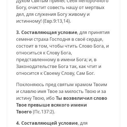
Духом Святым принес Себя непорочного
Богу, очистит совесть нашу от мертвых
дел, для служения Богу живому и
истинному! (Евр.9:13,14).
3. Составляющая условие
, для принятия
семени страха Господня в своё сердце,
состоит в том, чтобы чтить Слово Бога, и
относиться к Слову Бога,
представленному в имени Бога; и, в
Законодательстве Бога так, как чтит и
относится к Своему Слову, Сам Бог.
Поклоняюсь пред святым храмом Твоим
и славлю имя Твое за милость Твою и за
истину Твою, ибо
Ты возвеличил слово
Твое превыше всякого имени
Твоего
(Пс.137:2).
4. Составляющей условие
, для