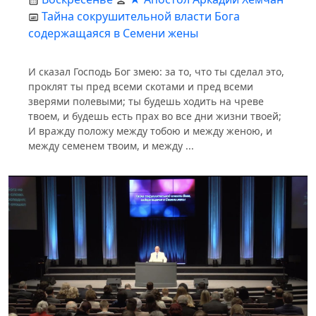
Тайна сокрушительной власти Бога
содержащаяся в Семени жены
И сказал Господь Бог змею: за то, что ты сделал это,
проклят ты пред всеми скотами и пред всеми
зверями полевыми; ты будешь ходить на чреве
твоем, и будешь есть прах во все дни жизни твоей;
И вражду положу между тобою и между женою, и
между семенем твоим, и между ...