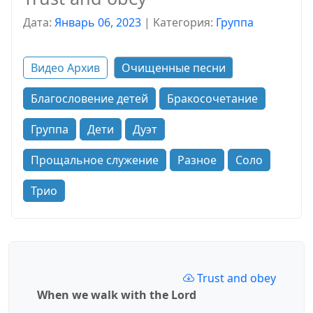
Дата:
Январь 06, 2023
|
Kатегория:
Группа
Видео Архив
Очищенные песни
Благословение детей
Бракосочетание
Группа
Дети
Дуэт
Прощальное служение
Разное
Соло
Трио
Trust and obey
When we walk with the Lord