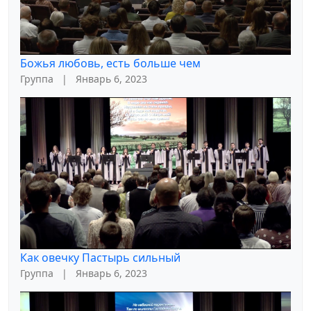
Божья любовь, есть больше чем
Группа
|
Январь 6, 2023
Как овечку Пастырь сильный
Группа
|
Январь 6, 2023