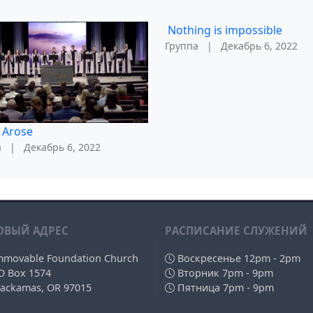
Nothing is impossible
Группа
|
Декабрь 6, 2022
 Arose
а
|
Декабрь 6, 2022
ОВЫЙ АДРЕС
РAСПИСАНИЕ СЛУЖЕНИЙ
mmovable Foundation Church
Воскресенье 12pm - 2pm
O Box 1574
Вторник 7pm - 9pm
lackamas, OR 97015
Пятница 7pm - 9pm