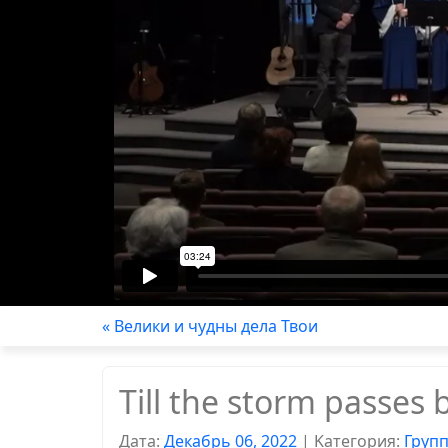
« Велики и чудны дела Твои
Till the storm passes 
Дата:
Декабрь 06, 2022
|
Kатегория:
Груп