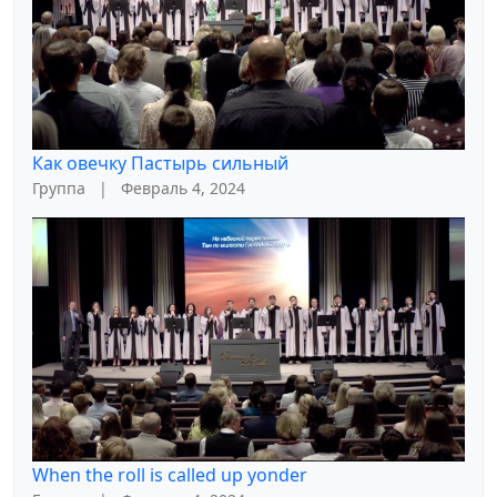
Как овечку Пастырь сильный
Группа
|
Февраль 4, 2024
When the roll is called up yonder