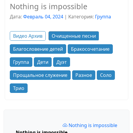
Nothing is impossible
Дата:
Февраль 04, 2024
|
Kатегория:
Группа
Видео Архив
Очищенные песни
Благословение детей
Бракосочетание
Группа
Дети
Дуэт
Прощальное служение
Разное
Соло
Трио
Nothing is impossible
Nothing is impossible