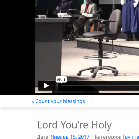
« Count your blessings
Lord You’re Holy
Дата:
Январь 15, 2017
|
Kатегория:
Групп