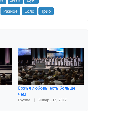
па
Дети
Дуэт
Разное
Соло
Трио
Божья любовь, есть больше
чем
Группа
|
Январь 15, 2017