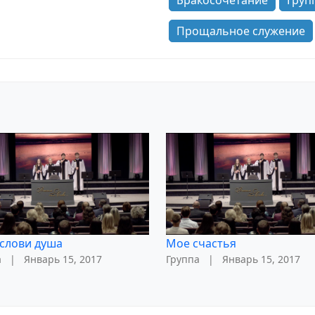
Бракосочетание
Груп
Прощальное служение
слови душа
Мое счастья
а
|
Январь 15, 2017
Группа
|
Январь 15, 2017