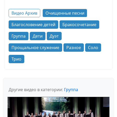
Видео Архив
Очищенные песни
Благословение детей
Бракосочетание
Группа
Дети
Дуэт
Прощальное служение
Разное
Соло
Трио
Другие видео в категории:
Группа