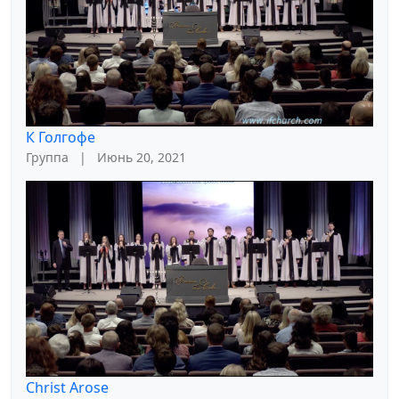
К Голгофе
Группа
|
Июнь 20, 2021
Christ Arose