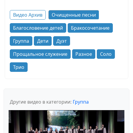
Видео Архив
Очищенные песни
Благословение детей
Бракосочетание
Группа
Дети
Дуэт
Прощальное служение
Разное
Соло
Трио
Другие видео в категории:
Группа