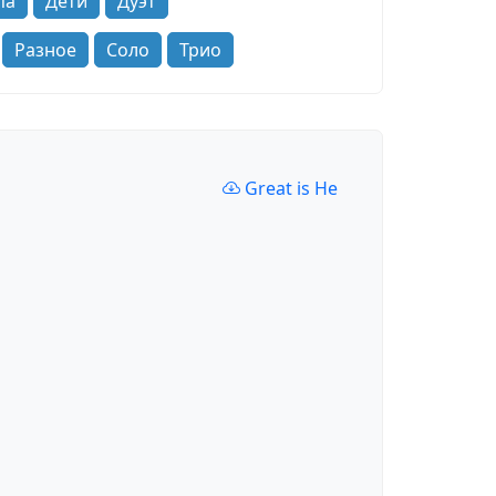
па
Дети
Дуэт
Разное
Соло
Трио
Great is He