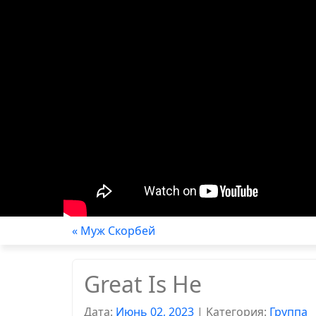
« Муж Скорбей
Great Is He
Дата:
Июнь 02, 2023
|
Kатегория:
Группа