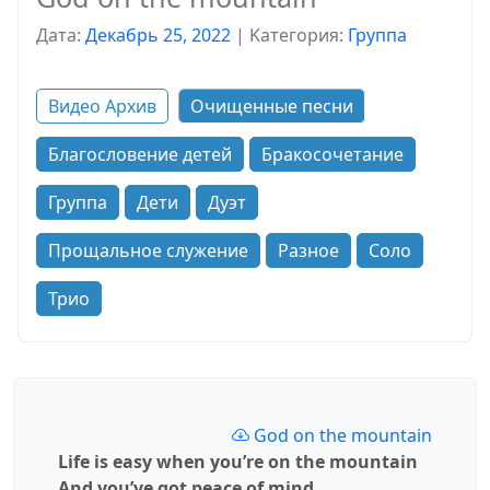
Дата:
Декабрь 25, 2022
|
Kатегория:
Группа
Видео Архив
Очищенные песни
Благословение детей
Бракосочетание
Группа
Дети
Дуэт
Прощальное служение
Разное
Соло
Трио
God on the mountain
Life is easy when you’re on the mountain
And you’ve got peace of mind