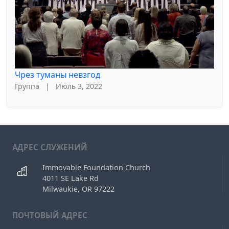
Чрез туманы невзгод
Группа
|
Июль 3, 2022
АДРЕС СЛУЖЕНИЙ
Immovable Foundation Church
4011 SE Lake Rd
Milwaukie, OR 97222
ПОЧТОВЫЙ АДРЕС