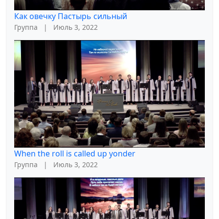
Как овечку Пастырь сильный
Группа
|
Июль 3, 2022
When the roll is called up yonder
Группа
|
Июль 3, 2022