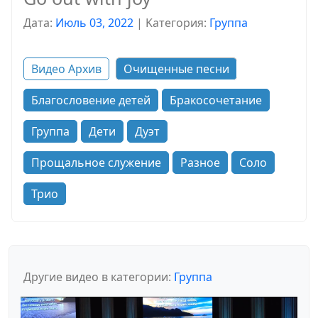
Дата:
Июль 03, 2022
|
Kатегория:
Группа
Видео Архив
Очищенные песни
Благословение детей
Бракосочетание
Группа
Дети
Дуэт
Прощальное служение
Разное
Соло
Трио
Другие видео в категории:
Группа