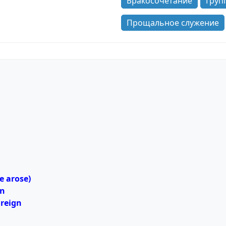
Бракосочетание
Груп
Прощальное служение
e arose)
in
 reign