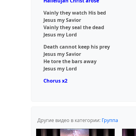
Hallelujah Christ arose
Vainly they watch His bed
Jesus my Savior
Vainly they seal the dead
Jesus my Lord
Death cannot keep his prey
Jesus my Savior
He tore the bars away
Jesus my Lord
Chorus x2
Другие видео в категории:
Группа