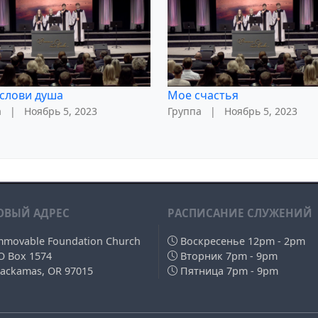
слови душа
Мое счастья
а
|
Ноябрь 5, 2023
Группа
|
Ноябрь 5, 2023
ОВЫЙ АДРЕС
РAСПИСАНИЕ СЛУЖЕНИЙ
mmovable Foundation Church
Воскресенье 12pm - 2pm
O Box 1574
Вторник 7pm - 9pm
lackamas, OR 97015
Пятница 7pm - 9pm