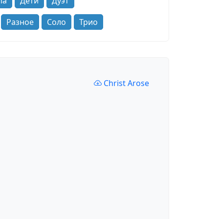
па
Дети
Дуэт
Разное
Соло
Трио
Christ Arose