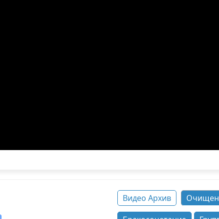
Видео Архив
Очищен
а