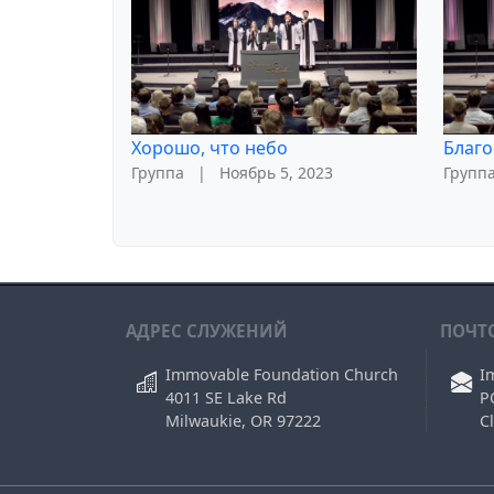
Хорошо, что небо
Благо
Группа
|
Ноябрь 5, 2023
Групп
АДРЕС СЛУЖЕНИЙ
ПОЧТ
Immovable Foundation Church
I
4011 SE Lake Rd
P
Milwaukie, OR 97222
C