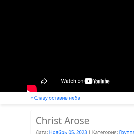
« Славу оставив неба
Christ Arose
Дата:
Ноябрь 05, 2023
|
Kатегория:
Групп