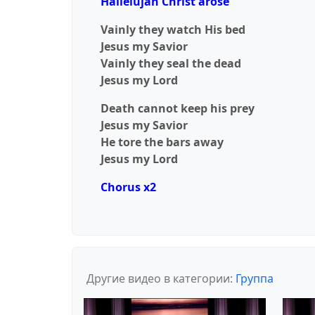
Hallelujah Christ arose
Vainly they watch His bed
Jesus my Savior
Vainly they seal the dead
Jesus my Lord
Death cannot keep his prey
Jesus my Savior
He tore the bars away
Jesus my Lord
Chorus x2
Другие видео в категории:
Группа