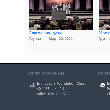
Благослови душа
Мое с
Группа
|
Март 20, 2022
Групп
АДРЕС СЛУЖЕНИЙ
ПОЧТ
Immovable Foundation Church
I
4011 SE Lake Rd
P
Milwaukie, OR 97222
C