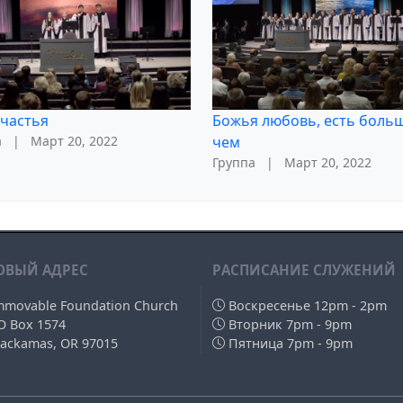
частья
Божья любовь, есть боль
а
|
Март 20, 2022
чем
Группа
|
Март 20, 2022
ОВЫЙ АДРЕС
РAСПИСАНИЕ СЛУЖЕНИЙ
mmovable Foundation Church
Воскресенье 12pm - 2pm
O Box 1574
Вторник 7pm - 9pm
lackamas, OR 97015
Пятница 7pm - 9pm