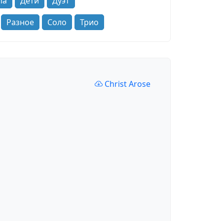
па
Дети
Дуэт
Разное
Соло
Трио
Christ Arose