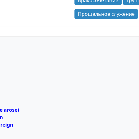
Бракосочетание
Груп
Прощальное служение
e arose)
in
 reign