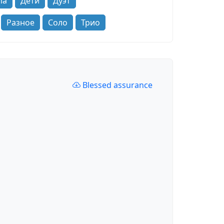
па
Дети
Дуэт
Разное
Соло
Трио
Blessed assurance