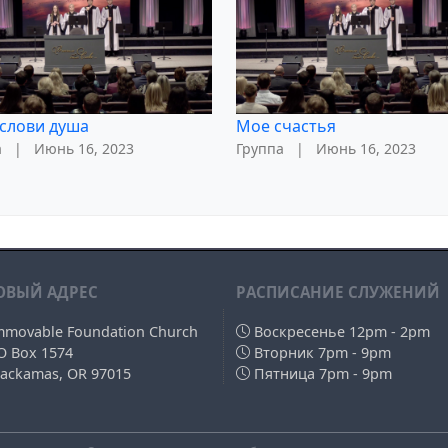
слови душа
Мое счастья
а
|
Июнь 16, 2023
Группа
|
Июнь 16, 2023
ОВЫЙ АДРЕС
РAСПИСАНИЕ СЛУЖЕНИЙ
mmovable Foundation Church
Воскресенье 12pm - 2pm
O Box 1574
Вторник 7pm - 9pm
lackamas, OR 97015
Пятница 7pm - 9pm