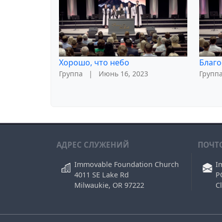
Хорошо, что небо
Благо
Группа
|
Июнь 16, 2023
Групп
АДРЕС СЛУЖЕНИЙ
ПОЧТ
Immovable Foundation Church
I
4011 SE Lake Rd
P
Milwaukie, OR 97222
C