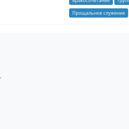
Бракосочетание
Груп
Прощальное служение
.