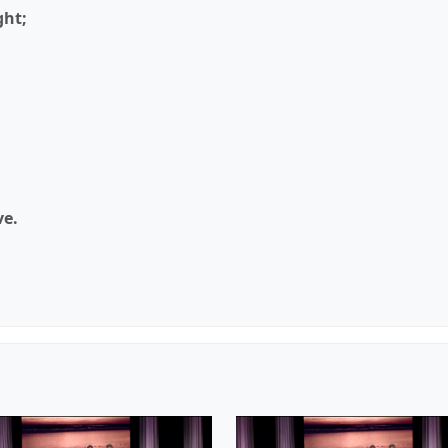
ght;
ve.