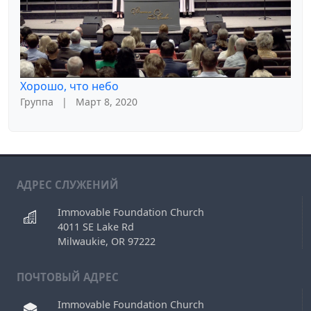
Хорошо, что небо
Группа
|
Март 8, 2020
АДРЕС СЛУЖЕНИЙ
Immovable Foundation Church
4011 SE Lake Rd
Milwaukie, OR 97222
ПОЧТОВЫЙ АДРЕС
Immovable Foundation Church