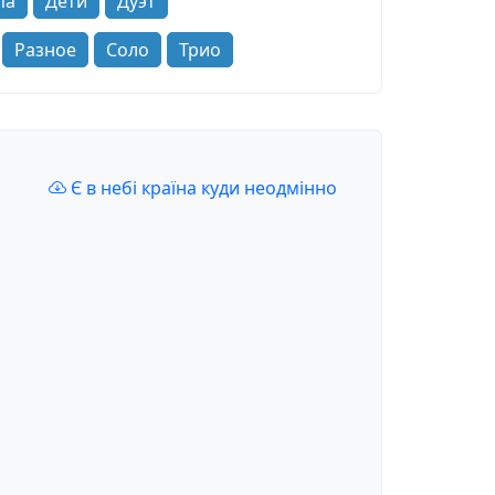
па
Дети
Дуэт
Разное
Соло
Трио
Є в небi країна куди неодмiнно