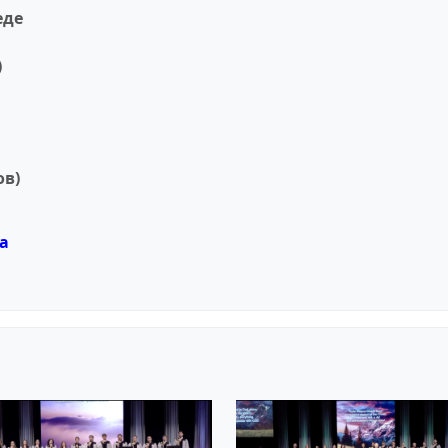
еде
)
ов)
за