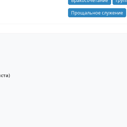
Бракосочетание
Груп
Прощальное служение
ста)