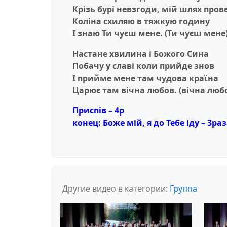
Крiзь бурi невзгоди, мiй шлях пров
Колiна схиляю в тяжкую годину
I знаю Ти чуєш мене. (Ти чуєш мене
Настане хвилина i Божого Сина
Побачу у славi коли прийде знов
I прийме мене там чудова краϊна
Царює там вiчна любов. (вiчна люб
Приспів – 4р
конец: Боже мiй, я до Тебе iду – 3ра
Другие видео в категории:
Группа