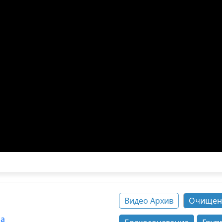
Видео Архив
Очищен
па