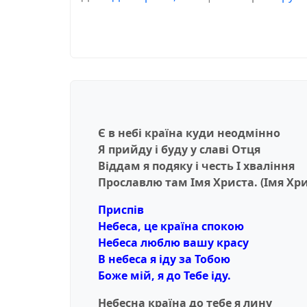
Є в небi країна куди неодмiнно
Я прийду i буду у славi Отця
Вiддам я подяку i честь I хвалiння
Прославлю там Iмя Христа. (Iмя Хри
Приспів
Небеса, це країна спокою
Небеса люблю вашу красу
В небеса я iду за Тобою
Боже мiй, я до Тебе iду.
Небесна країна до тебе я лину