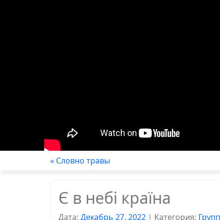
« Словно травы
Є в небі країна
Дата:
Декабрь 27, 2022
|
Kатегория:
Груп