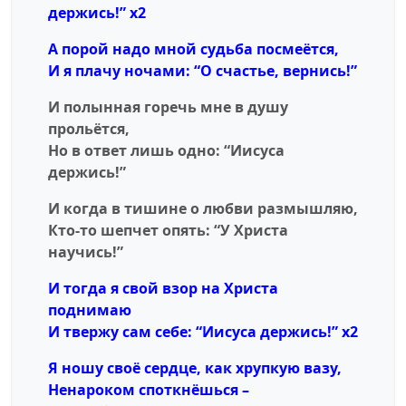
держись!” x2
А порой надо мной судьба посмеётся,
И я плачу ночами: “O счастье, вернись!”
И полынная горечь мне в душу
прольётся,
Но в ответ лишь одно: “Иисуса
держись!”
И когда в тишине о любви размышляю,
Кто-то шепчет опять: “У Христа
научись!”
И тогда я свой взор на Христа
поднимаю
И твержу сам себе: “Иисуса держись!” x2
Я ношу своё сердце, как хрупкую вазу,
Ненароком споткнёшься –