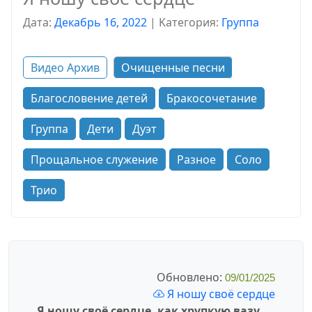
Дата:
Декабрь 16, 2022
|
Kатегория:
Группа
Видео Архив
Очищенные песни
Благословение детей
Бракосочетание
Группа
Дети
Дуэт
Прощальное служение
Разное
Соло
Трио
Обновлено:
09/01/2025
Я ношу своё сердце
Я ношу своё сердце, как хрупкую вазу,