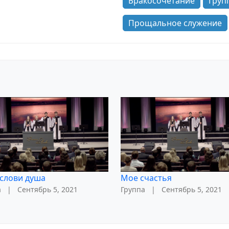
Бракосочетание
Груп
Прощальное служение
слови душа
Мое счастья
а
|
Сентябрь 5, 2021
Группа
|
Сентябрь 5, 2021