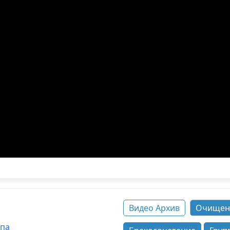
Видео Архив
Очищен
ппа