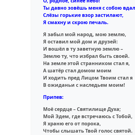
О, родное, синее небо!
Ты давно зовёшь меня с собою вдал
Слёзы горькие взор застилают,
Я смахну и скрою печаль.
Я забыл мой народ, мою землю,
Я оставил мой дом и друзей:
И вошёл в ту заветную землю –
Землю ту, что избрал быть своей.
На земле этой странником стал я,
А шатёр стал домом моим
И ходить пред Лицом Твоим стал я
В ожиданьи с наследьем моим!
Припев:
Моё сердце – Святилище Духа;
Мой Эдем, где встречаюсь с Тобой,
Я храню его от порока,
Чтобы слышать Твой голос святой.