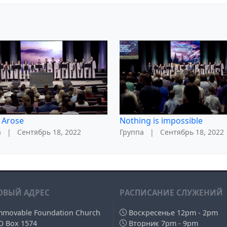
 Arose
Nothing is impossible
а
|
Сентябрь 18, 2022
Группа
|
Сентябрь 18, 2022
ОВЫЙ АДРЕС
РAСПИСАНИЕ СЛУЖЕНИЙ
mmovable Foundation Church
Воскресенье 12pm - 2pm
O Box 1574
Вторник 7pm - 9pm