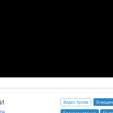
ки
Видео Архив
Очищен
ппа