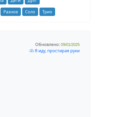
па
Дети
Дуэт
Разное
Соло
Трио
Обновлено:
09/01/2025
Я иду, простирая руки