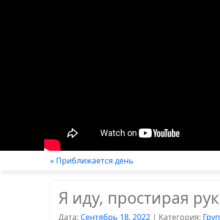
« Приближается день
Я иду, простирая ру
Дата:
Сентябрь 18, 2022
|
Kатегория:
Гру