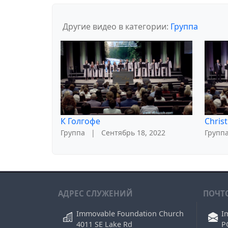
Другие видео в категории:
Группа
К Голгофе
Christ
Группа
|
Сентябрь 18, 2022
Групп
АДРЕС СЛУЖЕНИЙ
ПОЧТ
Immovable Foundation Church
I
4011 SE Lake Rd
P