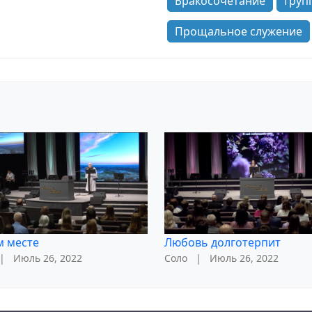
Бракосочетание
Груп
Прощальное служение
м месте
Любовь долготерпит
|
Июль 26, 2022
Соло
|
Июль 26, 2022