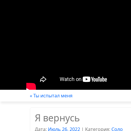
« Ты испытал меня
Я вернусь
Дата:
Июль 26, 2022
|
Kатегория:
Соло