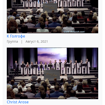
К Голгофе
Группа
|
Август 6, 2021
Christ Arose