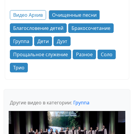
Видео Архив
Очищенные песни
Благословение детей
Бракосочетание
Группа
Дети
Дуэт
Прощальное служение
Разное
Соло
Трио
Другие видео в категории:
Группа