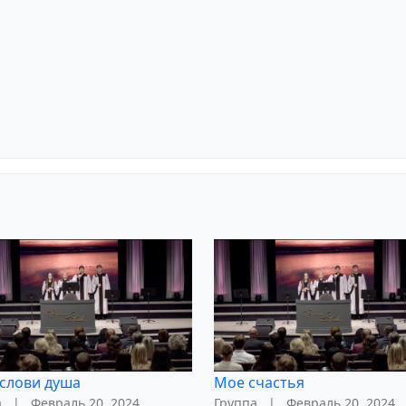
слови душа
Мое счастья
а
|
Февраль 20, 2024
Группа
|
Февраль 20, 2024