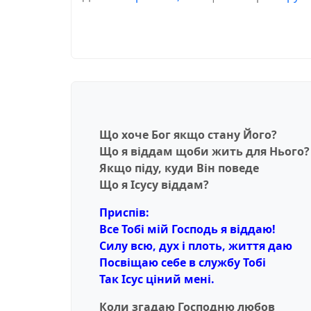
Що хоче Бог якщо стану Його?
Що я вiддам щоби жить для Нього?
Якщо пiду, куди Вiн поведе
Що я Iсусу вiддам?
Приспiв:
Все Тобi мiй Господь я вiддаю!
Силу всю, дух i плоть, життя даю
Посвiщаю себе в службу Тобi
Так Iсус цiний менi.
Коли згадаю Господню любов