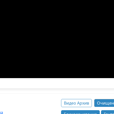
Видео Архив
Очищен
па