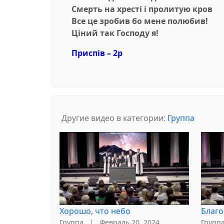
Смерть на хрестi i пролитую кров
Все це зробив бо мене полюбив!
Цiний так Господу я!
Приспiв – 2p
Другие видео в категории:
Группа
Хорошо, что небо
Благо
Группа
|
Февраль 20, 2024
Групп