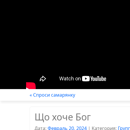
« Спроси самарянку
Що хоче Бог
Дата:
Февраль 20, 2024
|
Kатегория:
Груп