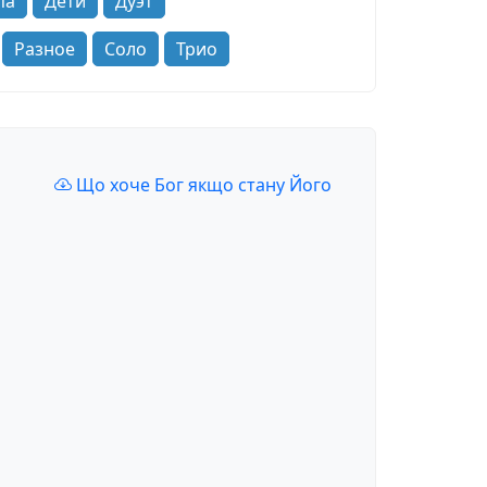
па
Дети
Дуэт
Разное
Соло
Трио
Що хоче Бог якщо стану Його