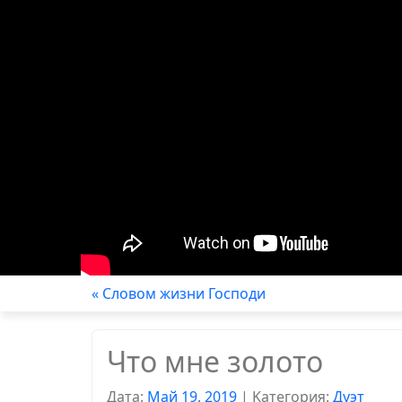
« Словом жизни Господи
Что мне золото
Дата:
Май 19, 2019
|
Kатегория:
Дуэт