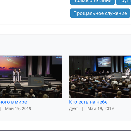
Бракосочетание
Груп
Прощальное служение
ного в мире
Кто есть на небе
|
Май 19, 2019
Дуэт
|
Май 19, 2019