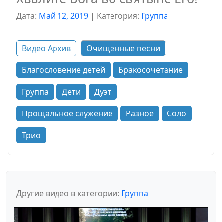
Дата:
Май 12, 2019
|
Kатегория:
Группа
Видео Архив
Очищенные песни
Благословение детей
Бракосочетание
Группа
Дети
Дуэт
Прощальное служение
Разное
Соло
Трио
Другие видео в категории:
Группа