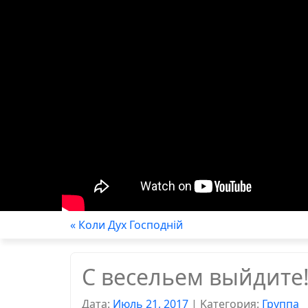
« Коли Дух Господнiй
С весельем выйдите!
Дата:
Июль 21, 2017
|
Kатегория:
Группа