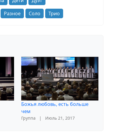
па
Дети
Дуэт
Разное
Соло
Трио
Божья любовь, есть больше
чем
Группа
|
Июль 21, 2017