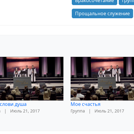
Бракосочетание
Груп
Прощальное служение
слови душа
Мое счастья
а
|
Июль 21, 2017
Группа
|
Июль 21, 2017