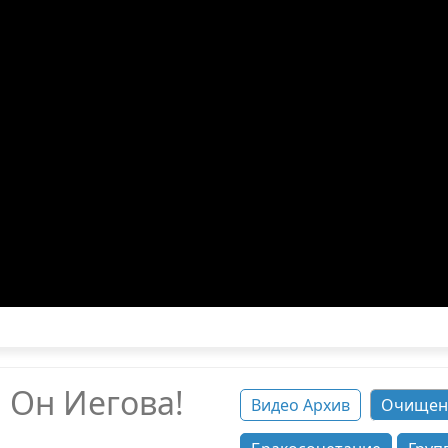
 Он Иегова!
Видео Архив
Очищен