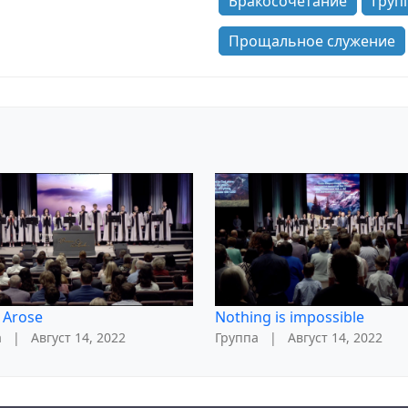
Бракосочетание
Груп
Прощальное служение
 Arose
Nothing is impossible
а
|
Август 14, 2022
Группа
|
Август 14, 2022