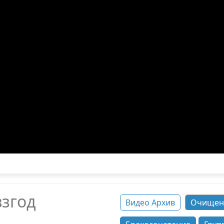
взгод
Видео Архив
Очищен