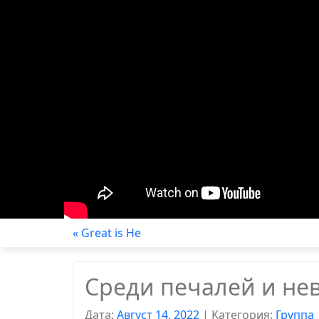
« Great is He
Среди печалей и не
Дата:
Август 14, 2022
|
Kатегория:
Группа