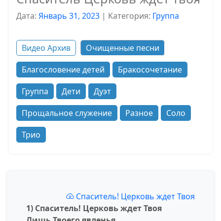
Дата:
Январь 31, 2023
|
Kатегория:
Группа
Видео Архив
Очищенные песни
Благословение детей
Бракосочетание
Группа
Дети
Дуэт
Прощальное служение
Разное
Соло
Трио
Спаситель! Церковь ждет Твоя
1) Спаситель! Церковь ждет Твоя
Лишь Твоего явленья.