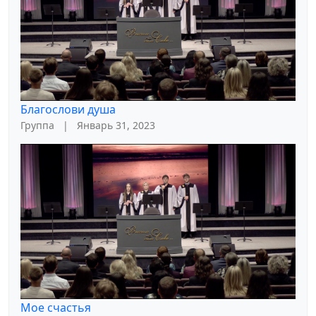
Благослови душа
Группа
|
Январь 31, 2023
Мое счастья