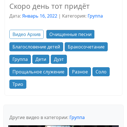
Скоро день тот придёт
Дата:
Январь 16, 2022
|
Kатегория:
Группа
Видео Архив
Очищенные песни
Благословение детей
Бракосочетание
Группа
Дети
Дуэт
Прощальное служение
Разное
Соло
Трио
Другие видео в категории:
Группа