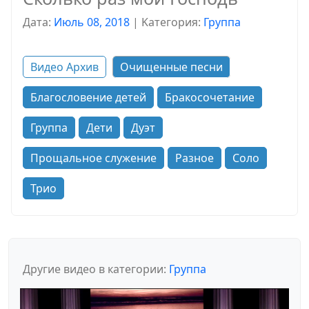
Дата:
Июль 08, 2018
|
Kатегория:
Группа
Видео Архив
Очищенные песни
Благословение детей
Бракосочетание
Группа
Дети
Дуэт
Прощальное служение
Разное
Соло
Трио
Другие видео в категории:
Группа