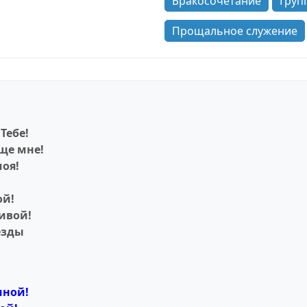
Бракосочетание
Груп
Прощальное служение
Тебе!
ище мне!
моя!
ой!
ивой!
езды
мной!