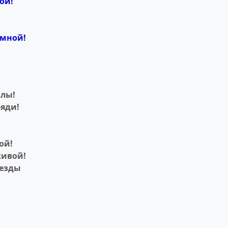
ой!
 мной!
алы!
ряди!
ой!
живой!
везды