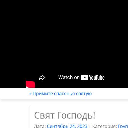
« Примите спасенья святую
Свят Господь!
Дата:
Сентябрь 24, 2023
|
Kатегория:
Гру