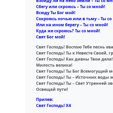
Взойду ли на небо земли – Ты со мн
Сбегу или скроюсь – Ты со мной!
Всюду Ты Бог мой!
Сокроюсь ночью или в тьму – Ты со
Или на ином берегу – Ты со мной!
Куда же скроюсь? Ты со мной!
Свят Бог мой!
Свят Господь! Воспою Тебе песнь хв
Свят Господь! Ты к Невесте Своей, г
Свят Господь! Как дивны Твои дела!
Милость велика!
Свят Господь! Ты Бог Всемогущий м
Свят Господь! Ты – Источник воды 
Свят Господь! Ты – Свет Утренней з
Освещай пути!
Припев:
Свят Господь! X4