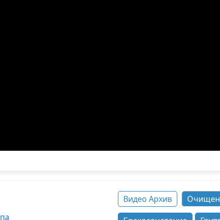
Видео Архив
Очищен
ппа