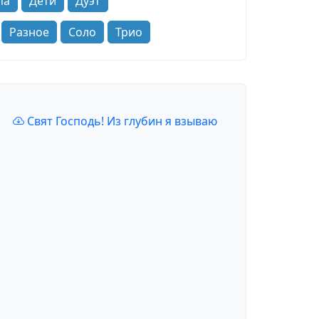
па
Дети
Дуэт
Разное
Соло
Трио
Свят Господь! Из глубин я взываю