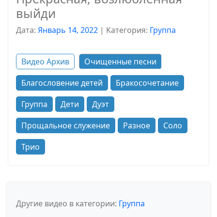
выйди
Дата:
Январь 14, 2022
|
Kатегория:
Группа
Видео Архив
Очищенные песни
Благословение детей
Бракосочетание
Группа
Дети
Дуэт
Прощальное служение
Разное
Соло
Трио
Другие видео в категории:
Группа