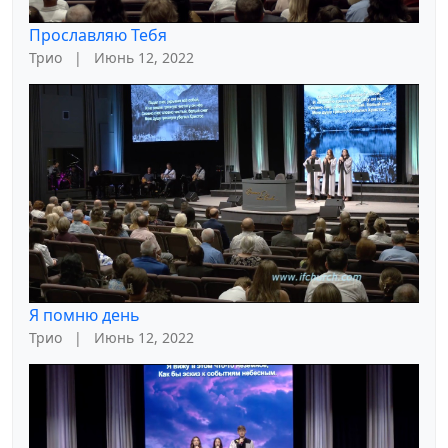
Прославляю Тебя
Трио
|
Июнь 12, 2022
Я помню день
Трио
|
Июнь 12, 2022