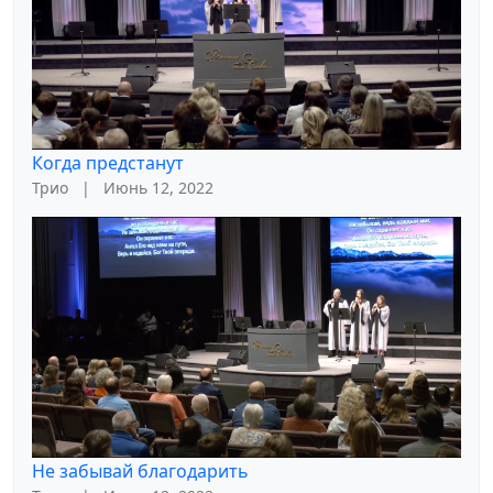
Когда предстанут
Трио
|
Июнь 12, 2022
Не забывай благодарить