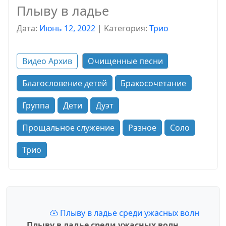
Плыву в ладье
Дата:
Июнь 12, 2022
|
Kатегория:
Трио
Видео Архив
Очищенные песни
Благословение детей
Бракосочетание
Группа
Дети
Дуэт
Прощальное служение
Разное
Соло
Трио
Плыву в ладье среди ужасных волн
Плыву в ладье среди ужасных волн,