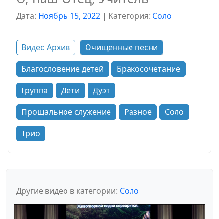
Дата:
Ноябрь 15, 2022
|
Kатегория:
Соло
Видео Архив
Очищенные песни
Благословение детей
Бракосочетание
Группа
Дети
Дуэт
Прощальное служение
Разное
Соло
Трио
Другие видео в категории:
Соло