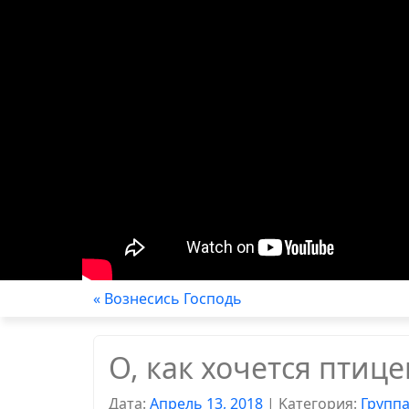
« Вознесись Господь
О, как хочется птиц
Дата:
Апрель 13, 2018
|
Kатегория:
Групп