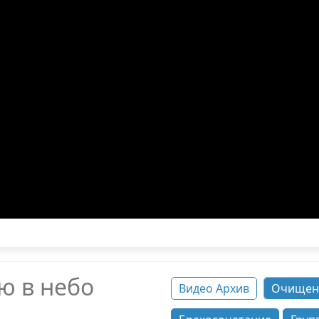
ею в небо
Видео Архив
Очищен
а