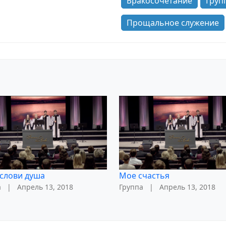
Бракосочетание
Груп
Прощальное служение
слови душа
Мое счастья
а
|
Апрель 13, 2018
Группа
|
Апрель 13, 2018