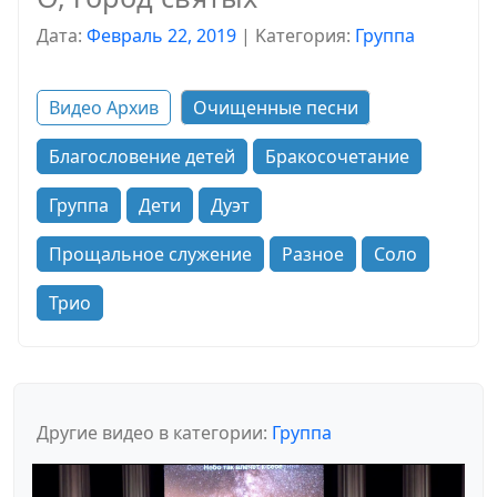
Дата:
Февраль 22, 2019
|
Kатегория:
Группа
Видео Архив
Очищенные песни
Благословение детей
Бракосочетание
Группа
Дети
Дуэт
Прощальное служение
Разное
Соло
Трио
Другие видео в категории:
Группа