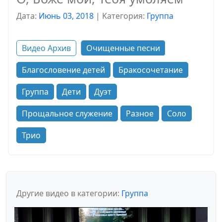
Дата:
Июнь 03, 2018
|
Kатегория:
Группа
Видео Архив
Очищенные песни
Благословение детей
Бракосочетание
Группа
Дети
Дуэт
Прощальное служение
Разное
Соло
Трио
Другие видео в категории:
Группа