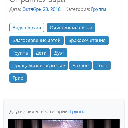
Дата:
Октябрь 28, 2018
|
Kатегория:
Группа
Видео Архив
Очищенные песни
Благословение детей
Бракосочетание
Группа
Дети
Дуэт
Прощальное служение
Разное
Соло
Трио
Другие видео в категории:
Группа