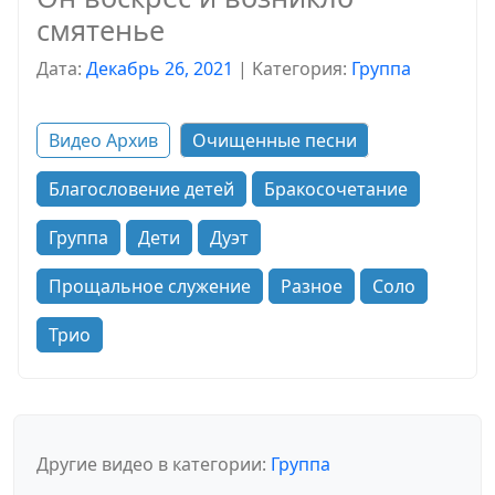
смятенье
Дата:
Декабрь 26, 2021
|
Kатегория:
Группа
Видео Архив
Очищенные песни
Благословение детей
Бракосочетание
Группа
Дети
Дуэт
Прощальное служение
Разное
Соло
Трио
Другие видео в категории:
Группа